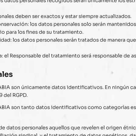
os datos personales recogidos serán únicamente los est
onales deben ser exactos y estar siempre actualizados.
conservación: los datos personales solo serán mantenidos
o para los fines de su tratamiento.
lidad: los datos personales serán tratados de manera que
a: el Responsable del tratamiento será responsable de as
ales
ABIA
son únicamente datos identificativos. En ningún cas
 9 del RGPD.
ABIA
son tanto datos identificativos como categorías es
datos personales aquellos que revelen el origen étnico o
afiliación sindical, y el tratamiento de datos genéticos, d