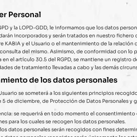
er Personal
RGPD y la LOPD-GDD, le informamos que los datos perso
rán incorporados y serán tratados en nuestro fichero con 
re
KABIA
y el Usuario o el mantenimiento de la relación 
 o consulta del mismo. Asimismo, de conformidad con lo 
a en el artículo 30.5 del RGPD, se mantiene un registro 
vidades de tratamiento llevadas a cabo y las demás circu
tamiento de los datos personales
Usuario se someterá a los siguientes principios recogidos
e 5 de diciembre, de Protección de Datos Personales y g
parencia: se requerirá en todo momento el consentimiento
es para los cuales se recogen los datos personales.
d: los datos personales serán recogidos con fines determi