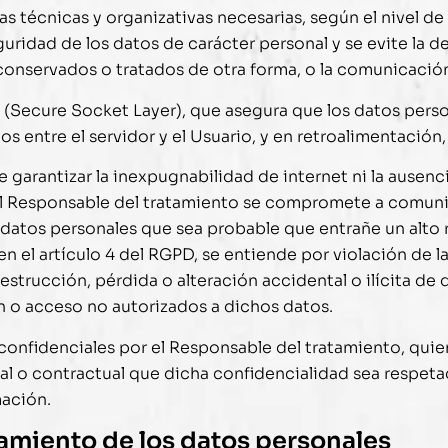
 técnicas y organizativas necesarias, según el nivel de
uridad de los datos de carácter personal y se evite la d
, conservados o tratados de otra forma, o la comunicació
 (Secure Socket Layer), que asegura que los datos pers
atos entre el servidor y el Usuario, y en retroalimentació
garantizar la inexpugnabilidad de internet ni la ausenc
el Responsable del tratamiento se compromete a comunic
 datos personales que sea probable que entrañe un alto r
en el artículo 4 del RGPD, se entiende por violación de 
estrucción, pérdida o alteración accidental o ilícita d
n o acceso no autorizados a dichos datos.
confidenciales por el Responsable del tratamiento, qui
al o contractual que dicha confidencialidad sea respet
mación.
amiento de los datos personales