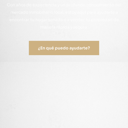
Con años de experiencia y un profundo conocimiento del
mercado inmobiliario local, estoy aquí para ayudarte a
encontrar tu hogar soñado o a vender tu propiedad de
manera rápida y segura.
¿En qué puedo ayudarte?