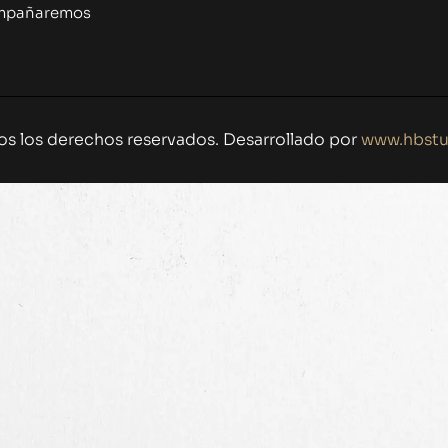
compañaremos
os los derechos reservados. Desarrollado por
www.hbstu