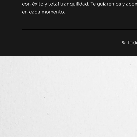
con éxito y total tranquilidad. Te guiaremos y a
en cada momento.
© Tod